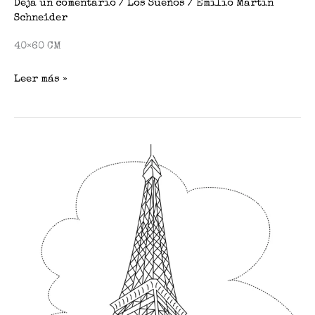
Deja un comentario
/
Los Sueños
/
Emilio Martin
Schneider
40×60 CM
Leer más »
Sueños
cLIP