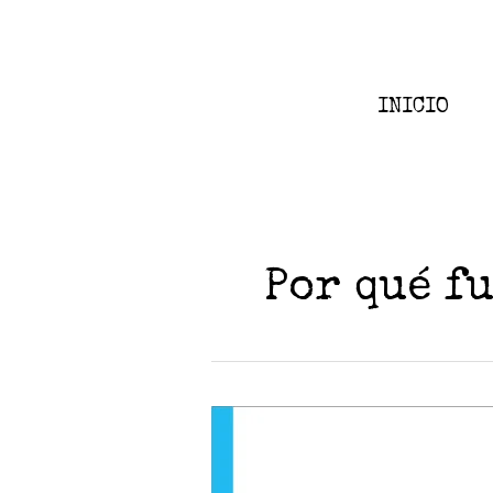
Ir
al
contenido
INICIO
Por qué f
Destapador
Motivado