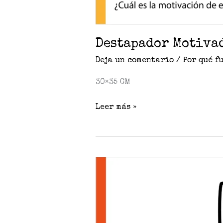
Destapador Motiva
Deja un comentario
/
Por qué f
30×35 CM
Leer más »
Martillo
Motivado