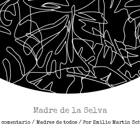
Madre de la Selva
n comentario
/
Madres de todos
/ Por
Emilio Martin Sc